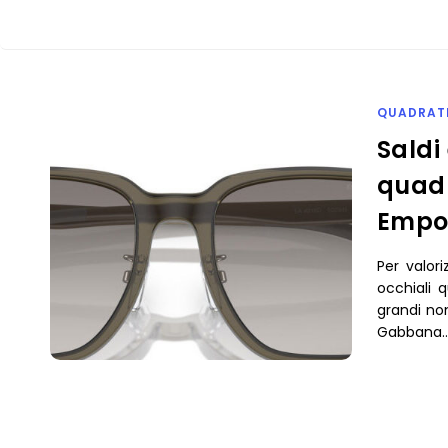
QUADRAT
Saldi
quadr
Empo
Per valor
occhiali q
grandi no
Gabbana